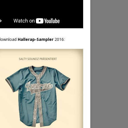
download
Hallerap-Sampler
2016: