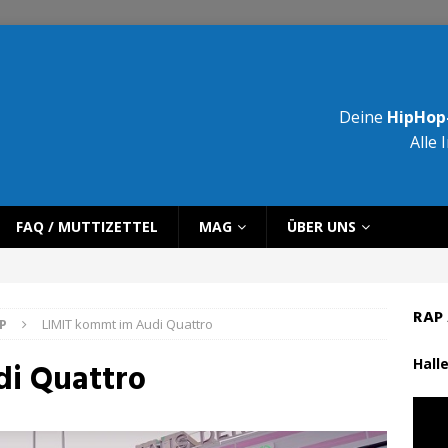
Deine
HipHop-
Alle 
FAQ / MUTTIZETTEL
MAG
ÜBER UNS
RAP 
P
LIMIT kommt im Audi Quattro
Halle
di Quattro