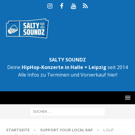
SALTY SOUNDZ
Deine
HipHop-Konzerte in Halle + Leipzig
seit 2014
Alle Infos zu Terminen und Vorverkauf hier!
STARTSEITE
SUPPORT YOUR LOCAL RAP
L-DuP