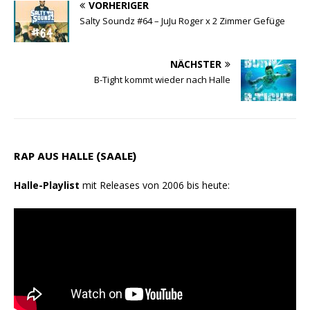
VORHERIGER
A
r
o
n
Salty Soundz #64 – JuJu Roger x 2 Zimmer Gefüge
p
a
o
p
m
k
NÄCHSTER
B-Tight kommt wieder nach Halle
RAP AUS HALLE (SAALE)
Halle-Playlist
mit Releases von 2006 bis heute: