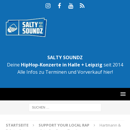
SALTY SOUNDZ
Deine
HipHop-Konzerte in Halle + Leipzig
seit 2014
Alle Infos zu Terminen und Vorverkauf hier!
STARTSEITE
SUPPORT YOUR LOCAL RAP
Hartmann &