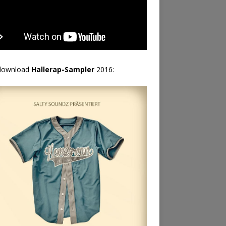
download
Hallerap-Sampler
2016: