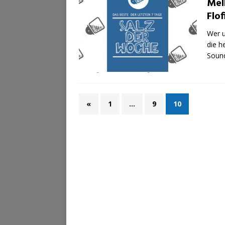
Mel
Flo
Wer u
die h
Soun
«
1
…
9
10