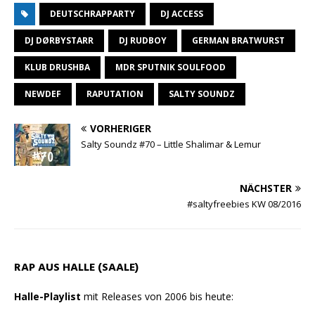
DEUTSCHRAPPARTY
DJ ACCESS
a
l
c
a
i
i
t
e
e
i
n
l
DJ DØRBYSTARR
DJ RUDBOY
GERMAN BRATWURST
s
g
b
l
t
e
KLUB DRUSHBA
MDR SPUTNIK SOULFOOD
A
r
o
n
NEWDEF
RAPUTATION
SALTY SOUNDZ
p
a
o
p
m
k
VORHERIGER
Salty Soundz #70 – Little Shalimar & Lemur
NÄCHSTER
#saltyfreebies KW 08/2016
RAP AUS HALLE (SAALE)
Halle-Playlist
mit Releases von 2006 bis heute: