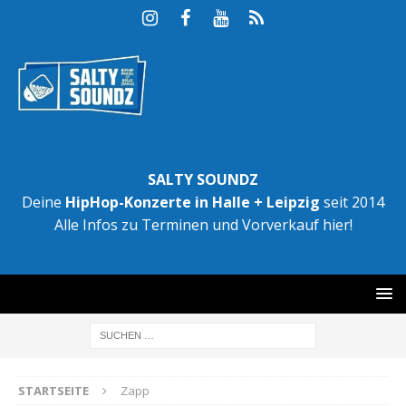
SALTY SOUNDZ
Deine
HipHop-Konzerte in Halle + Leipzig
seit 2014
Alle Infos zu Terminen und Vorverkauf hier!
STARTSEITE
Zapp