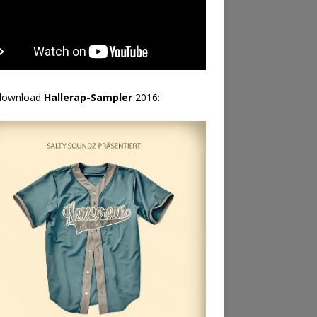
download
Hallerap-Sampler
2016: