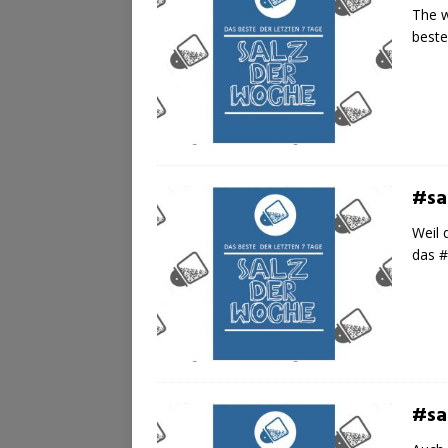
The w
beste
#sa
Weil 
das 
#sa