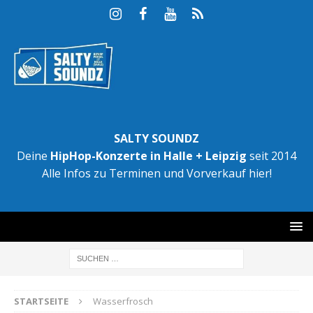
SALTY SOUNDZ
Deine
HipHop-Konzerte in Halle + Leipzig
seit 2014
Alle Infos zu Terminen und Vorverkauf hier!
STARTSEITE
Wasserfrosch