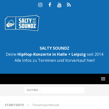
SALTY SOUNDZ
Deine
HipHop-Konzerte in Halle + Leipzig
seit 2014
Alle Infos zu Terminen und Vorverkauf hier!
STARTSEITE
Tresensportmusik