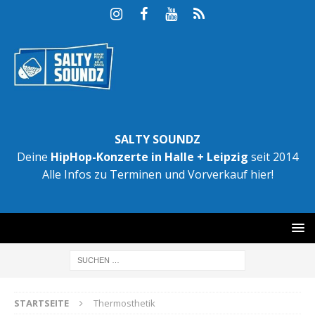
SALTY SOUNDZ
Deine
HipHop-Konzerte in Halle + Leipzig
seit 2014
Alle Infos zu Terminen und Vorverkauf hier!
STARTSEITE
Thermosthetik