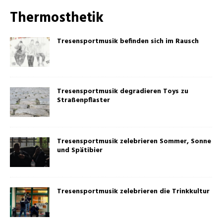
Thermosthetik
Tresensportmusik befinden sich im Rausch
Tresensportmusik degradieren Toys zu
Straßenpflaster
Tresensportmusik zelebrieren Sommer, Sonne
und Spätibier
Tresensportmusik zelebrieren die Trinkkultur