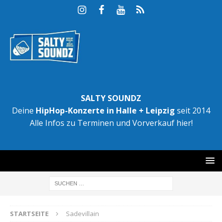
SALTY SOUNDZ
Deine
HipHop-Konzerte in Halle + Leipzig
seit 2014
Alle Infos zu Terminen und Vorverkauf hier!
STARTSEITE
Sadevillain