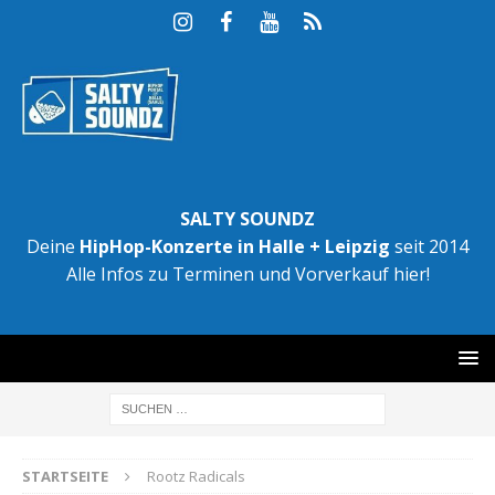
SALTY SOUNDZ
Deine
HipHop-Konzerte in Halle + Leipzig
seit 2014
Alle Infos zu Terminen und Vorverkauf hier!
STARTSEITE
Rootz Radicals