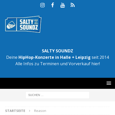
SALTY SOUNDZ
Deine
HipHop-Konzerte in Halle + Leipzig
seit 2014
Alle Infos zu Terminen und Vorverkauf hier!
STARTSEITE
Reason