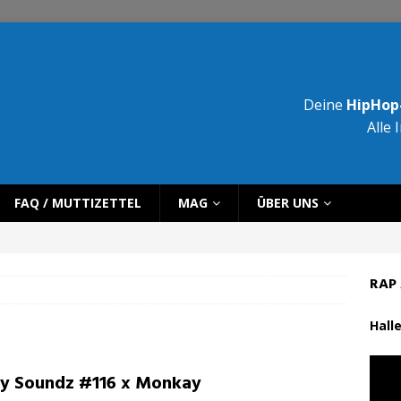
Deine
HipHop-
Alle 
FAQ / MUTTIZETTEL
MAG
ÜBER UNS
RAP 
Halle
ty Soundz #116 x Monkay