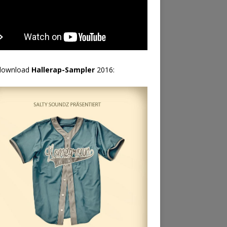
download
Hallerap-Sampler
2016: