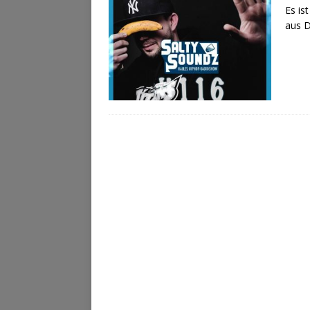
Es is
aus D