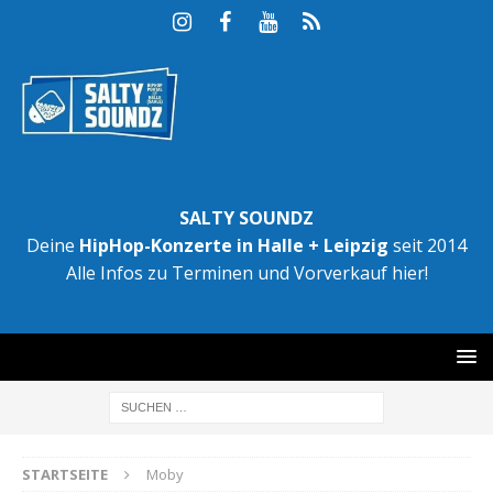
SALTY SOUNDZ
Deine
HipHop-Konzerte in Halle + Leipzig
seit 2014
Alle Infos zu Terminen und Vorverkauf hier!
STARTSEITE
Moby