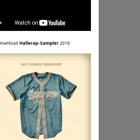
download
Hallerap-Sampler
2016: