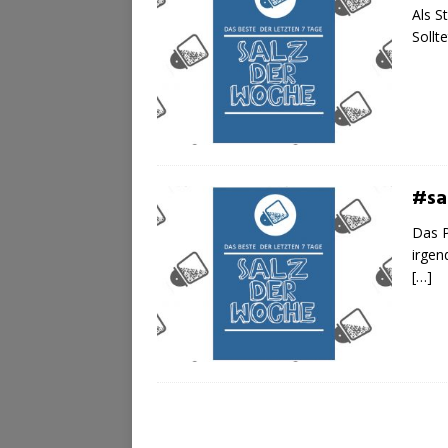
Als S
Sollt
#sa
Das P
irgen
[…]