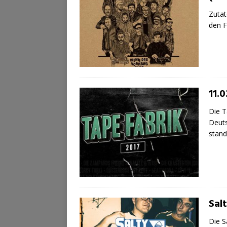
Zutat
den F
11.
Die T
Deuts
stand
Sal
Die S