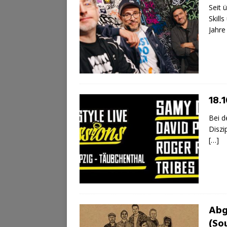
Seit 
Skill
Jahre
18.1
Bei d
Diszi
[…]
Abg
(So