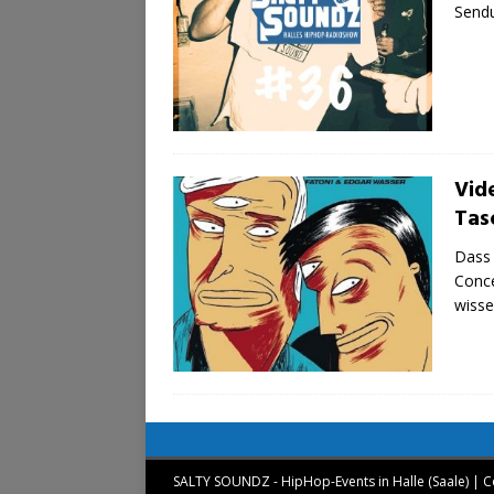
Sendu
Vid
Tas
Dass 
Conce
wisse
SALTY SOUNDZ - HipHop-Events in Halle (Saale) | C