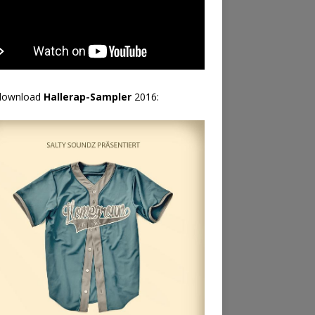
download
Hallerap-Sampler
2016: