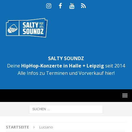
SALTY SOUNDZ
Deine
HipHop-Konzerte in Halle + Leipzig
seit 2014
Alle Infos zu Terminen und Vorverkauf hier!
STARTSEITE
Luciano