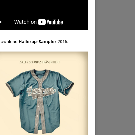
download
Hallerap-Sampler
2016: