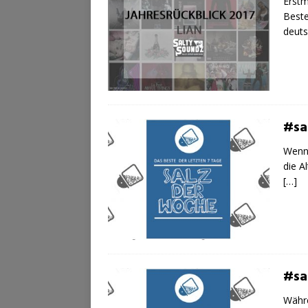
Erstm
Beste
deuts
#sa
Wenn 
die A
[…]
#sa
Währ