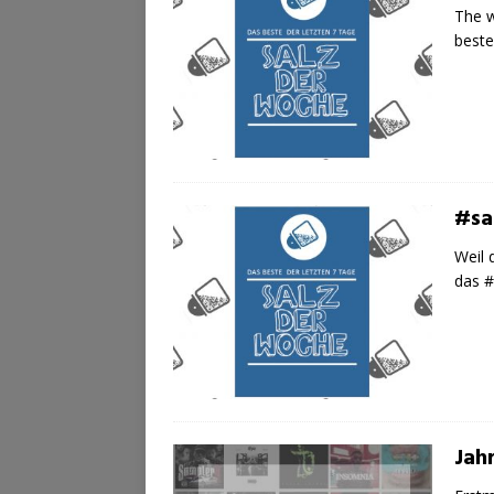
The w
beste
#sa
Weil 
das 
Jah