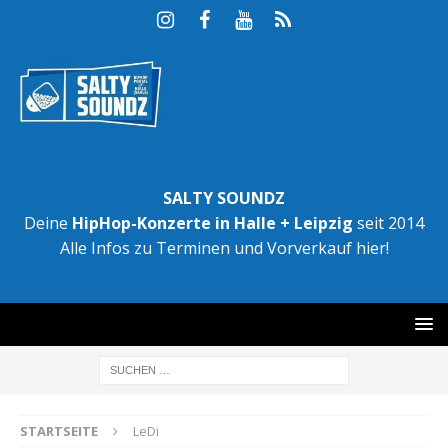
SALTY SOUNDZ
Deine
HipHop-Konzerte in Halle + Leipzig
seit 2014
Alle Infos zu Terminen und Vorverkauf hier!
STARTSEITE
LeDi