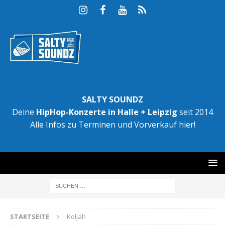
SALTY SOUNDZ
Deine
HipHop-Konzerte in Halle + Leipzig
seit 2014
Alle Infos zu Terminen und Vorverkauf hier!
STARTSEITE
Koljah