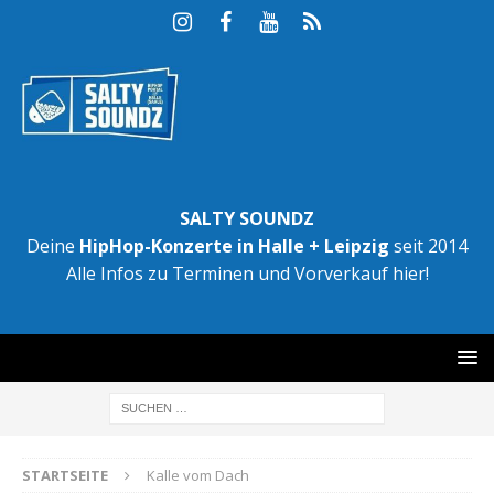
SALTY SOUNDZ
Deine
HipHop-Konzerte in Halle + Leipzig
seit 2014
Alle Infos zu Terminen und Vorverkauf hier!
STARTSEITE
Kalle vom Dach