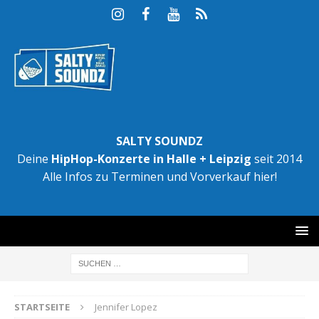
SALTY SOUNDZ
Deine
HipHop-Konzerte in Halle + Leipzig
seit 2014
Alle Infos zu Terminen und Vorverkauf hier!
STARTSEITE
Jennifer Lopez