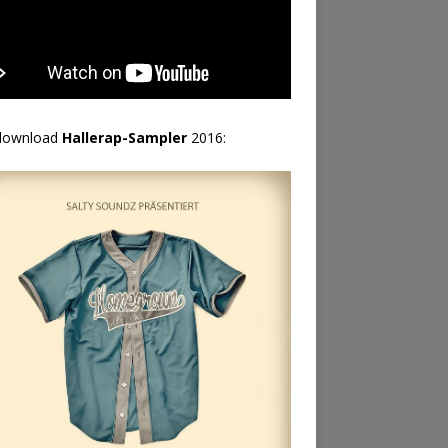
download
Hallerap-Sampler
2016: