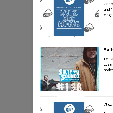
Und w
und 1
einge
Sal
Leipz
zusam
reale
#sa