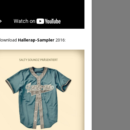
download
Hallerap-Sampler
2016: