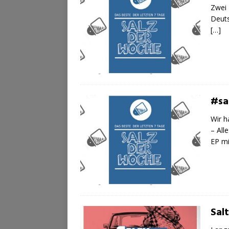
Zwei 
Deuts
[…]
#sa
Wir h
– All
EP m
Salt