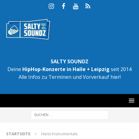
SALTY SOUNDZ
Deine
HipHop-Konzerte in Halle + Leipzig
seit 2014
Alle Infos zu Terminen und Vorverkauf hier!
STARTSEITE
Heist Instrumentals