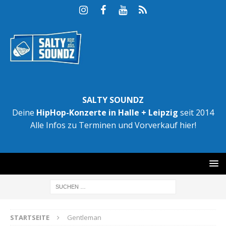
SALTY SOUNDZ
Deine
HipHop-Konzerte in Halle + Leipzig
seit 2014
Alle Infos zu Terminen und Vorverkauf hier!
STARTSEITE
Gentleman