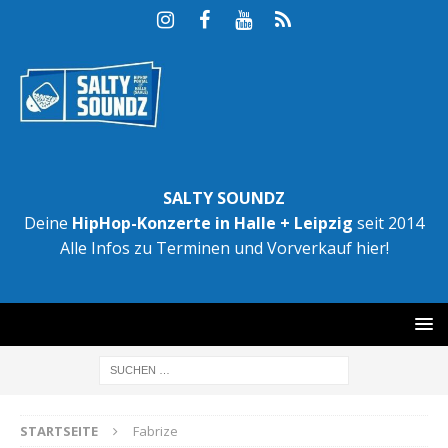
SALTY SOUNDZ
Deine
HipHop-Konzerte in Halle + Leipzig
seit 2014
Alle Infos zu Terminen und Vorverkauf hier!
STARTSEITE
Fabrize