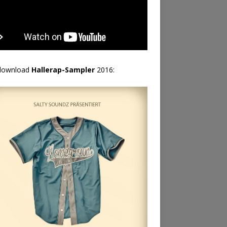
download
Hallerap-Sampler
2016: