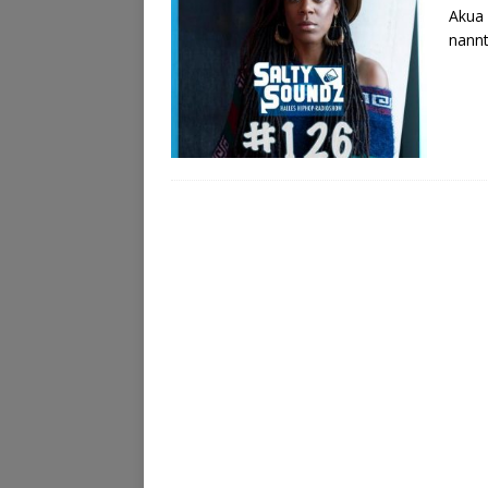
Akua 
nannt