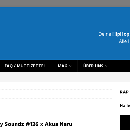
Deine
HipHop-
Alle 
FAQ / MUTTIZETTEL
MAG
ÜBER UNS
RAP 
Halle
ty Soundz #126 x Akua Naru