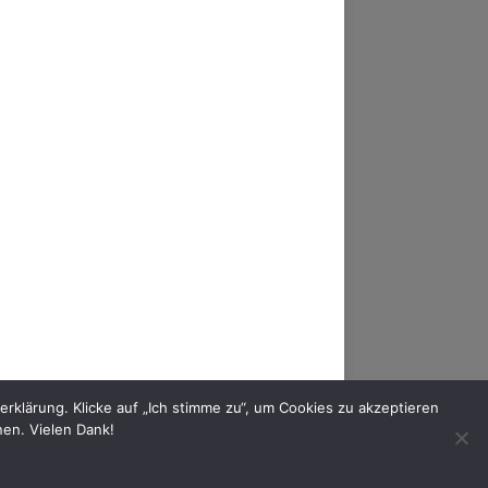
AM
FACEBOOK
YOUTUBE
MIXCLOUD
klärung. Klicke auf „Ich stimme zu“, um Cookies zu akzeptieren
nen. Vielen Dank!