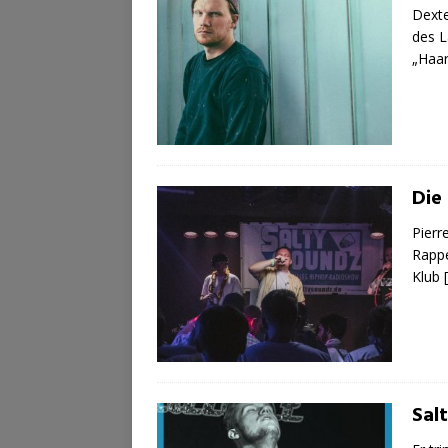
Dexte
des L
„Haar
Die 
Pierr
Rappe
Klub
Sal