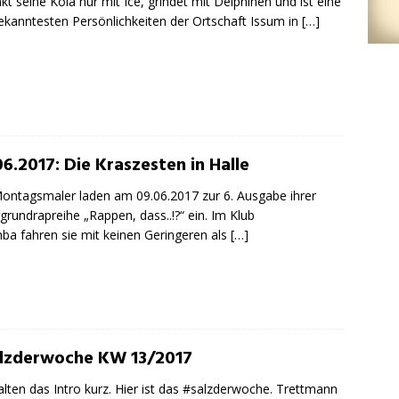
inkt seine Kola nur mit Ice, grindet mit Delphinen und ist eine
ekanntesten Persönlichkeiten der Ortschaft Issum in
[…]
06.2017: Die Kraszesten in Halle
ontagsmaler laden am 09.06.2017 zur 6. Ausgabe ihrer
grundrapreihe „Rappen, dass..!?“ ein. Im Klub
ba fahren sie mit keinen Geringeren als
[…]
lzderwoche KW 13/2017
alten das Intro kurz. Hier ist das #salzderwoche. Trettmann