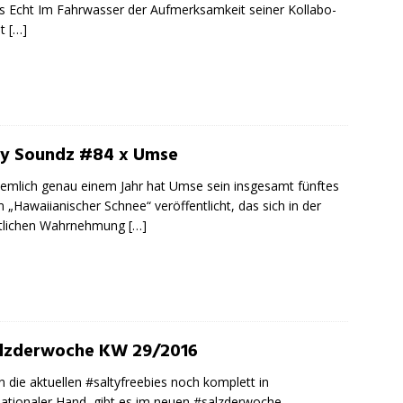
es Echt Im Fahrwasser der Aufmerksamkeit seiner Kollabo-
it
[…]
ty Soundz #84 x Umse
iemlich genau einem Jahr hat Umse sein insgesamt fünftes
 „Hawaiianischer Schnee“ veröffentlicht, das sich in der
ntlichen Wahrnehmung
[…]
lzderwoche KW 29/2016
 die aktuellen #saltyfreebies noch komplett in
nationaler Hand, gibt es im neuen #salzderwoche