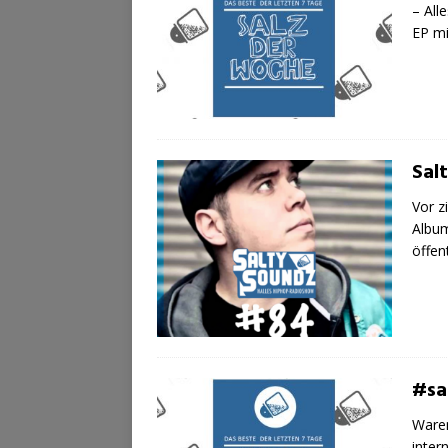
– All
EP m
Sal
Vor z
Album
öffe
#sa
Waren
inter