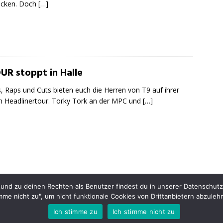
ecken. Doch
[…]
UR stoppt in Halle
, Raps und Cuts bieten euch die Herren von T9 auf ihrer
n Headlinertour. Torky Tork an der MPC und
[…]
INSTAGR
nd zu deinen Rechten als Benutzer findest du in unserer Datenschutzer
imme nicht zu", um nicht funktionale Cookies von Drittanbietern abzuleh
opyright © 2013 - 2025
Ich stimme zu
Ich stimme nicht zu