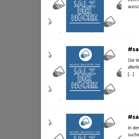
aussc
#sa
Die l
aller
[…]
#sa
In d
suche