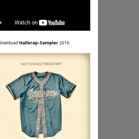
download
Hallerap-Sampler
2016: