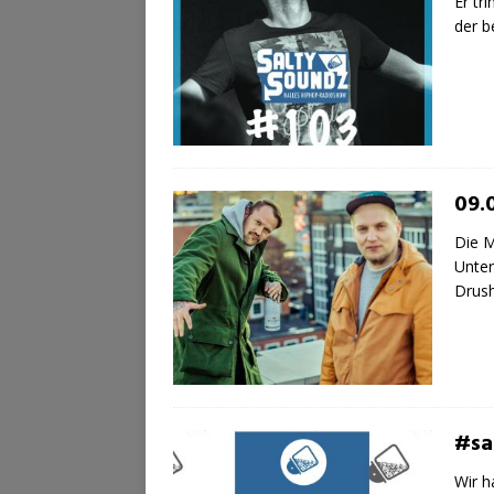
Er tr
der b
09.
Die M
Unter
Drush
#sa
Wir h