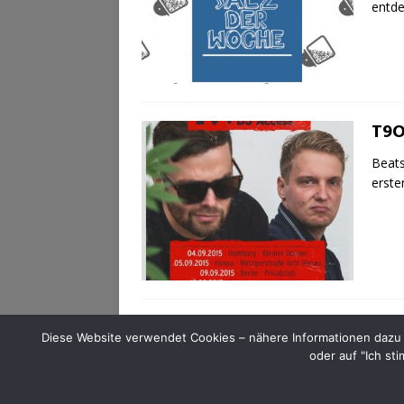
entd
T9O
Beats
erste
Diese Website verwendet Cookies – nähere Informationen dazu u
oder auf "Ich st
SALTY SOUNDZ - HipHop-Events in Halle (Saale) | C