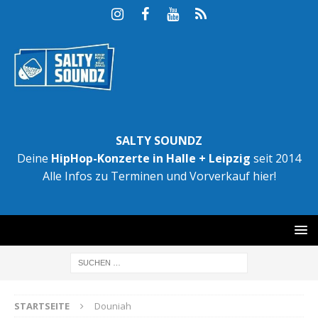
SALTY SOUNDZ
Deine
HipHop-Konzerte in Halle + Leipzig
seit 2014
Alle Infos zu Terminen und Vorverkauf hier!
STARTSEITE
Douniah