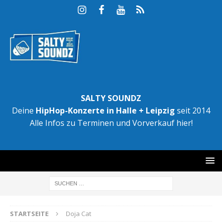
SALTY SOUNDZ
Deine
HipHop-Konzerte in Halle + Leipzig
seit 2014
Alle Infos zu Terminen und Vorverkauf hier!
STARTSEITE
Doja Cat