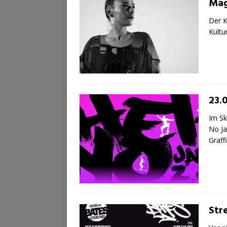
Mag
Der K
Kultu
23.0
Im Sk
No Ja
Graffi
Str