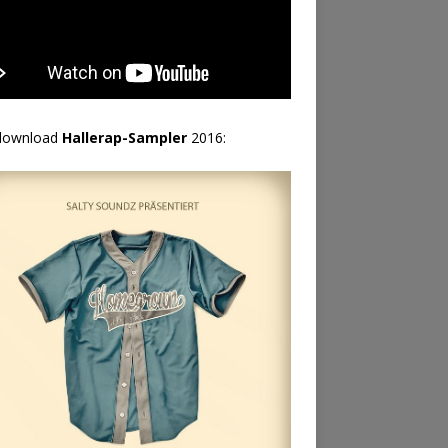
download
Hallerap-Sampler
2016: