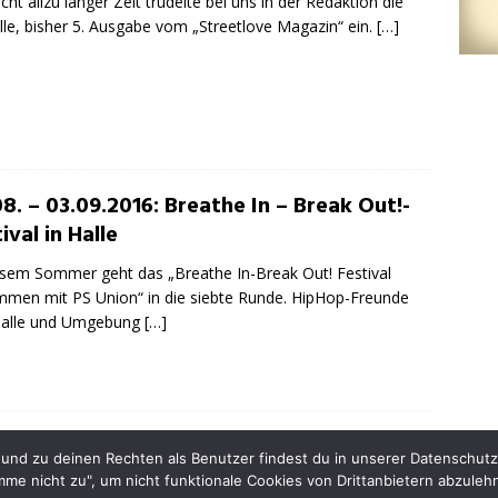
icht allzu langer Zeit trudelte bei uns in der Redaktion die
lle, bisher 5. Ausgabe vom „Streetlove Magazin“ ein.
[…]
8. – 03.09.2016: Breathe In – Break Out!-
ival in Halle
esem Sommer geht das „Breathe In-Break Out! Festival
men mit PS Union“ in die siebte Runde. HipHop-Freunde
Halle und Umgebung
[…]
INSTAGR
nd zu deinen Rechten als Benutzer findest du in unserer Datenschutzer
imme nicht zu", um nicht funktionale Cookies von Drittanbietern abzuleh