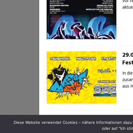
Vor n
aktue
29.0
Fest
In di
zusam
aus 
Diese Website verwendet Cookies – nähere Informationen dazu u
oder auf "Ich st