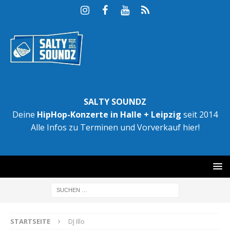
SALTY SOUNDZ
Deine
HipHop-Konzerte in Halle + Leipzig
seit 2014
Alle Infos zu Terminen und Vorverkauf hier!
STARTSEITE
DJ Illo