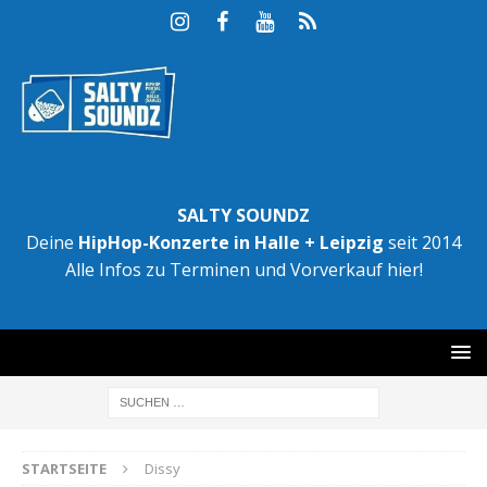
SALTY SOUNDZ
Deine
HipHop-Konzerte in Halle + Leipzig
seit 2014
Alle Infos zu Terminen und Vorverkauf hier!
STARTSEITE
Dissy