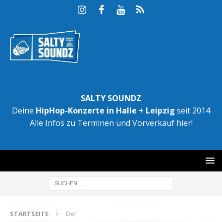
SALTY SOUNDZ
Deine
HipHop-Konzerte in Halle + Leipzig
seit 2014
Alle Infos zu Terminen und Vorverkauf hier!
STARTSEITE
Del