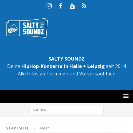
SALTY SOUNDZ
Deine
HipHop-Konzerte in Halle + Leipzig
seit 2014
Alle Infos zu Terminen und Vorverkauf hier!
STARTSEITE
Amar